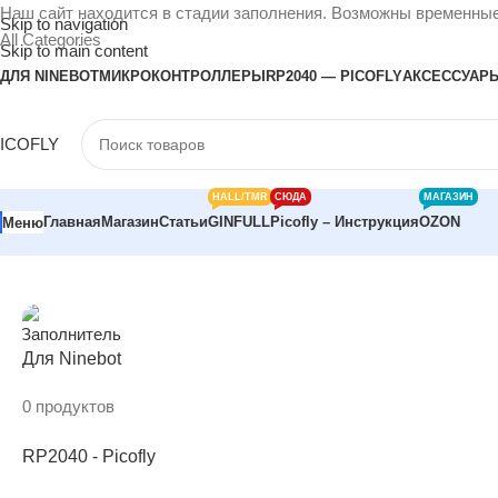
Наш сайт находится в стадии заполнения. Возможны временные
Skip to navigation
All Categories
Skip to main content
ДЛЯ NINEBOT
МИКРОКОНТРОЛЛЕРЫ
RP2040 — PICOFLY
АКСЕССУАР
ICOFLY
HALL/TMR
СЮДА
МАГАЗИН
Главная
Магазин
Статьи
GINFULL
Picofly – Инструкция
OZON
Меню
Главная
/
33Dprint
Для Ninebot
0 продуктов
RP2040 - Picofly