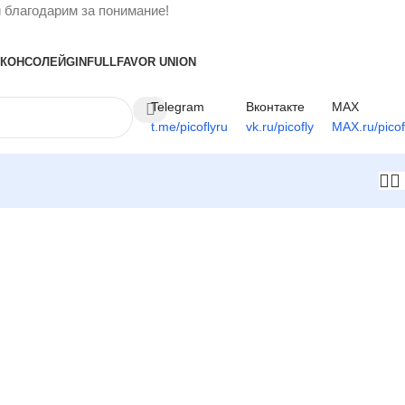
 благодарим за понимание!
 КОНСОЛЕЙ
GINFULL
FAVOR UNION
Telegram
Вконтакте
MAX
t.me/picoflyru
vk.ru/picofly
MAX.ru/picof