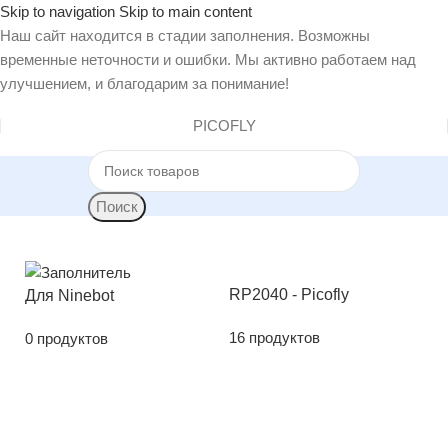
Skip to navigation
Skip to main content
Наш сайт находится в стадии заполнения. Возможны
временные неточности и ошибки. Мы активно работаем над
улучшением, и благодарим за понимание!
PICOFLY
Поиск
Главная
/
Магазин
/
Товары с меткой «G2»
RP2040 - Picofly
А
Для Ninebot
16 продуктов
6
0 продуктов