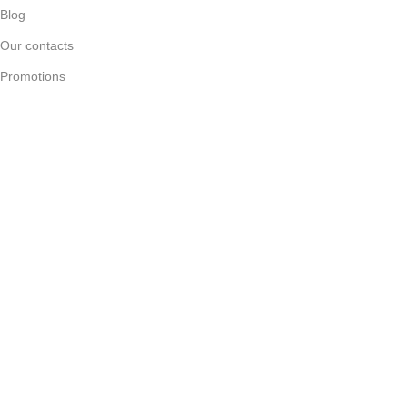
Blog
Our contacts
Promotions
Stores
Delivery & Return
Все товарные знаки принадлежат их правообладателям.
PlayStation®, Xbox®, Nintendo®, Steam Deck®, ROG Ally®
используются исключительно для указания совместимости
товаров.
© 2026
PicoFLY
. Все права защищены
Фильтры
Избранное