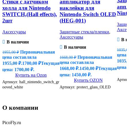
Защи
Стики с датчиком
аппликатор для
аппл
холла для Nintendo
наклейки для
Nint
SWITCH,(Hall effects),
Nintendo Switch OLED
2шт
(HEG-001)
Защит
Аксес
Аксессуары
Защитные стекла/пленки
,
Аксессуары
В н
В наличии
В наличии
1035,
Первоначальная
1955,00
₽
цена 
цена составляла
Первоначальная
1668,00
₽
1035,0
цена составляла
1955,00 ₽.
1700,00
₽
Текущая
цена: 
1668,00 ₽.
1450,00
₽
Текущая
цена: 1700,00 ₽.
цена: 1450,00 ₽.
Купить на Ozon
Артик
Купить OZON
Артикул:
hall_nintendo_switch_gr
Артикул:
protect_glass_OLED
ooved_white
О компании
PicoFly.ru