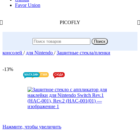
Favor Union
PICOFLY
Поиск
Главная
/
Магазин
/
Запчасти и аксессуары для игровых
консолей
/
для Nintendo
/
Защитные стекла/пленки
-13%
МАГАЗИН
HALL/TMR
СЮДА
Нажмите, чтобы увеличить