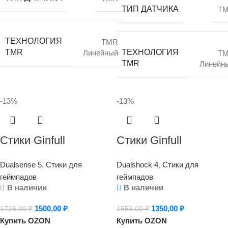
ТИП ДАТЧИКА
T
ТЕХНОЛОГИЯ
TMR
ТЕХНОЛОГИЯ
TMR
Линейный
T
TMR
Линейн
-13%
-13%
Стики Ginfull
Стики Ginfull
(Джинфул/Гинфул)
(Джинфул/Гинфул)
Dualsense 5
,
Стики для
Dualshock 4
,
Стики для
TMR для DualSense
TMR для DualShock
геймпадов
геймпадов
(PlayStation 5), 2 шт,
PS4 (PlayStation 4), 2
В наличии
В наличии
без дрейфа на
шт, без дрейфа на
1500,00
₽
1350,00
₽
1725,00
₽
1553,00
₽
основе Hall Effect/
основе Hall Effect/
Купить OZON
Купить OZON