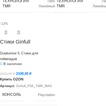
ТЕХНОЛОГИЯ
ТЕХНОЛОГИЯ
TMR
T
TMR
TMR
Линейный
Линейн
-13%
Стики Ginfull
(Джинфул/Гинфул)
Dualsense 5
,
Стики для
TMR-MAX для
геймпадов
DualSense
В наличии
(PlayStation 5), 2 шт,
2100,00
₽
2415,00
₽
без дрейфа на
Купить OZON
основе Hall Effect/
Артикул:
Ginfull_PS5_TMR_MAX
Эффект Холла
КОНСОЛЬ
Playstation