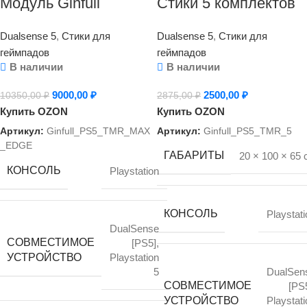
Модуль Ginfull
Стики 5 комплектов
(Джинфул/Гинфул)
(10шт) — GINFULL
Dualsense 5
,
Стики для
Dualsense 5
,
Стики для
TMR-MAX для
TMR — DualSense
геймпадов
геймпадов
DualSense
(PlayStation 5)
В наличии
В наличии
(PlayStation 5),
9000,00
₽
2500,00
₽
10350,00
₽
2875,00
₽
калибрируемый без
Купить OZON
Купить OZON
дрейфа на основе
Артикул:
Ginfull_PS5_TMR_MAX
Артикул:
Ginfull_PS5_TMR_5
Hall Effect/Эффект
_EDGE
ГАБАРИТЫ
20 × 100 × 65 
Холла
КОНСОЛЬ
Playstation
КОНСОЛЬ
Playstati
DualSense
СОВМЕСТИМОЕ
[PS5]
,
УСТРОЙСТВО
Playstation
5
DualSen
СОВМЕСТИМОЕ
[PS
УСТРОЙСТВО
Playstati