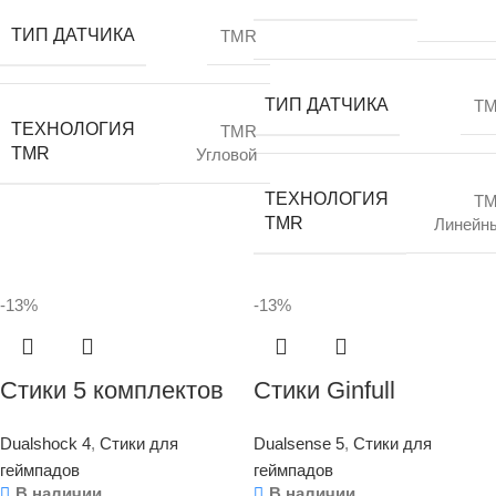
ТИП ДАТЧИКА
TMR
ТИП ДАТЧИКА
T
ТЕХНОЛОГИЯ
TMR
TMR
Угловой
ТЕХНОЛОГИЯ
T
TMR
Линейн
-13%
-13%
Стики 5 комплектов
Стики Ginfull
(10шт) — GINFULL
(Джинфул/Гинфул)
Dualshock 4
,
Стики для
Dualsense 5
,
Стики для
TMR — DualShock
TMR ALPS для
геймпадов
геймпадов
PS4 (PlayStation 4) —
DualSense
В наличии
В наличии