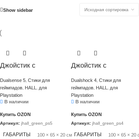
Show sidebar
Джойстик с
Джойстик с
эффектом
эффектом
Dualsense 5
,
Стики для
Dualshock 4
,
Стики для
Холла/HALL
Холла/HALL
геймпадов
,
HALL
,
для
геймпадов
,
HALL
,
для
(DualSense 5) — 2шт
(Dualshock 4) — 2шт
Playstation
Playstation
В наличии
В наличии
Купить OZON
Купить OZON
Артикул:
jhall_green_ps5
Артикул:
jhall_green_ps4
ГАБАРИТЫ
ГАБАРИТЫ
100 × 65 × 20 см
100 × 65 × 20 