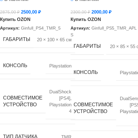
(PlayStation 5), 2 шт,
2500,00
₽
2000,00
₽
2875,00
₽
2300,00
₽
без дрейфа на
Купить OZON
Купить OZON
основе Hall Effect/
Артикул:
Ginfull_PS4_TMR_5
Артикул:
Ginfull_PS5_TMR_APL
Эффект Холла
S
ГАБАРИТЫ
20 × 100 × 65 см
ГАБАРИТЫ
20 × 85 × 55 
КОНСОЛЬ
Playstation
КОНСОЛЬ
Playstati
DualShock
СОВМЕСТИМОЕ
[PS4]
,
DualSen
СОВМЕСТИМОЕ
УСТРОЙСТВО
Playstation
[PS
4
УСТРОЙСТВО
Playstati
ТИП ДАТЧИКА
TMR