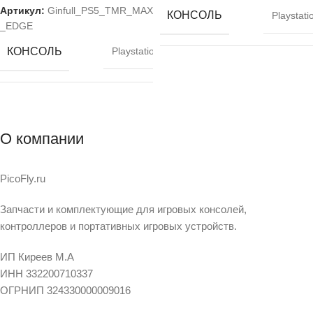
Артикул:
Ginfull_PS5_TMR_MAX
КОНСОЛЬ
Playstati
_EDGE
КОНСОЛЬ
Playstation
DualSen
СОВМЕСТИМОЕ
[PS5
Playstati
УСТРОЙСТВО
DualSense
СОВМЕСТИМОЕ
[PS5]
,
Playstation
УСТРОЙСТВО
О компании
5
ТИП ДАТЧИКА
TM
PicoFly.ru
ТИП ДАТЧИКА
TMR
Запчасти и комплектующие для игровых консолей,
контроллеров и портативных игровых устройств.
ТЕХНОЛОГИЯ
TM
Углов
TMR
ИП Киреев М.А
ТЕХНОЛОГИЯ
TMR
ИНН 332200710337
Угловой
TMR
ОГРНИП 324330000009016