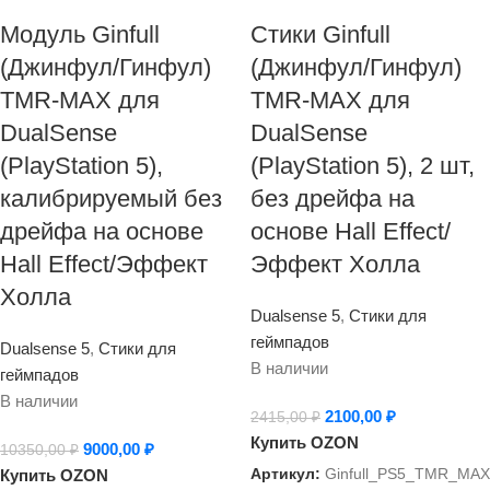
Модуль Ginfull
Стики Ginfull
(Джинфул/Гинфул)
(Джинфул/Гинфул)
TMR-MAX для
TMR-MAX для
DualSense
DualSense
(PlayStation 5),
(PlayStation 5), 2 шт,
калибрируемый без
без дрейфа на
дрейфа на основе
основе Hall Effect/
Hall Effect/Эффект
Эффект Холла
Холла
Dualsense 5
,
Стики для
геймпадов
Dualsense 5
,
Стики для
В наличии
геймпадов
В наличии
2100,00
₽
2415,00
₽
Купить OZON
9000,00
₽
10350,00
₽
Артикул:
Ginfull_PS5_TMR_MAX
Купить OZON